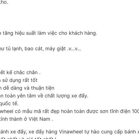
kho.
 tăng hiệu suất làm việc cho khách hàng.
ủ lạnh, bao cát, máy giặt .v...v...
t kế chắc chắn .
sử dụng rất tốt
 dễ dàng và thuận tiện
n toàn yên tâm về chất lượng xe đẩy.
quốc tế.
heel có mẫu mã rất đẹp hoàn toàn được sơn tĩnh điện 100
tỉnh thành ở Việt Nam .
bánh xe đẩy, xe đẩy hàng Vinawheel tự hào cung cấp bánh 