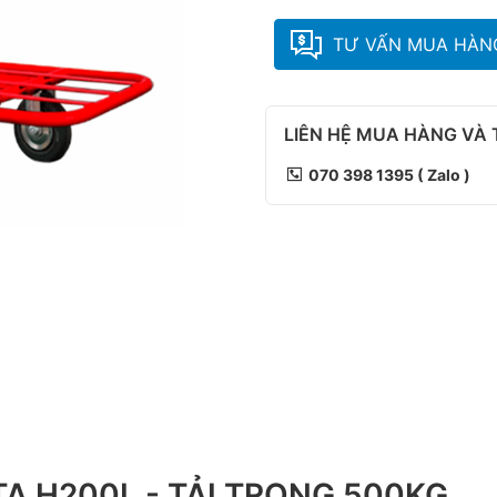
TƯ VẤN MUA HÀN
LIÊN HỆ MUA HÀNG VÀ
070 398 1395 ( Zalo )
A H200L - TẢI TRỌNG 500KG