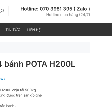
Hotline:
070 3981 395 ( Zalo )
Hotline mua hàng (24/7)
TIN TỨC
LIÊN HỆ
 4 bánh POTA H200L
iews
H200L chịu tải 500kg
ùng được trên sàn gồ ghề
bảo hành .