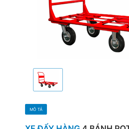
MÔ TẢ
XE ĐẨY HÀNG
4 BÁNH POT