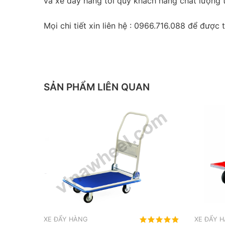
và xe đẩy hàng tới quý khách hàng chất lượng tố
Mọi chi tiết xin liên hệ : 0966.716.088 để được 
SẢN PHẨM LIÊN QUAN
XE ĐẨY HÀNG
XE ĐẨY 