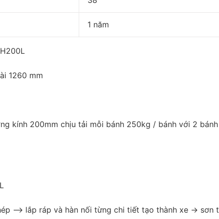
1 năm
h H200L
dài 1260 mm
ng kính 200mm chịu tải mỗi bánh 250kg / bánh với 2 bánh
L
p --> lắp ráp và hàn nối từng chi tiết tạo thành xe -> sơn 