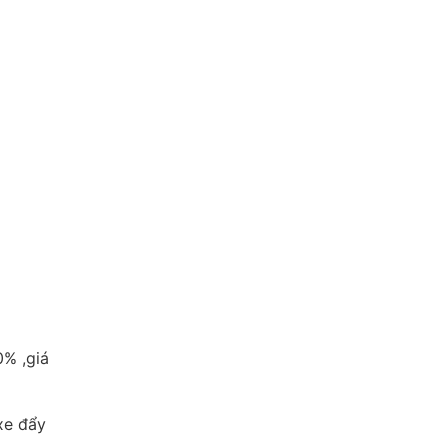
% ,giá
xe đẩy