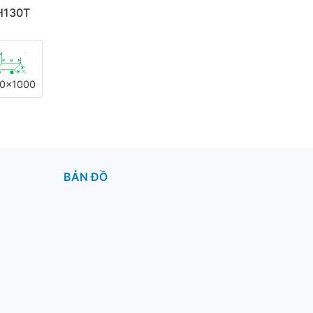
H130T
0x1000
BẢN ĐỒ